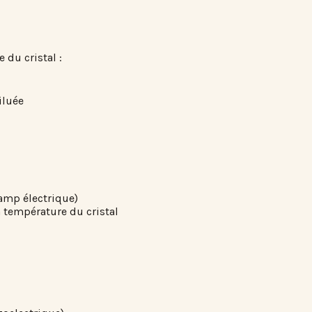
 du cristal :
iluée
hamp électrique)
a température du cristal