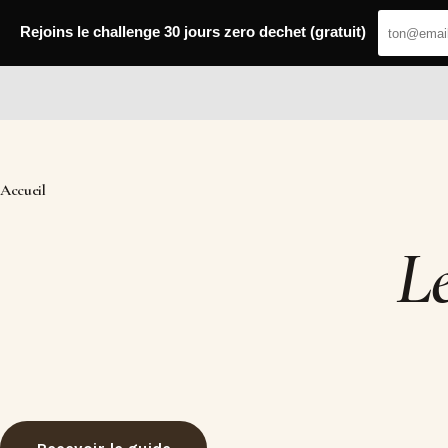
Passer
au
Rejoins le challenge 30 jours zero dechet (gratuit)
contenu
Fresh Web
Accueil
L