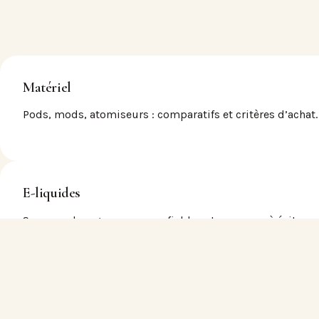
Matériel
Pods, mods, atomiseurs : comparatifs et critères d’achat.
E-liquides
Saveurs, dosages, marques fiables et arnaques à éviter.
Arrêt tabac