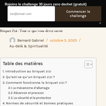
Passer
Rejoins le challenge 30 jours zero dechet (gratuit)
au
Fresh Web
contenu
Commencer le
challenge
×
Briquet Zizi : Tout ce que vous devez savoir
Bernard Gabriel
octobre 5, 2025
Au-delà & Spiritualité
Table des matières
Introduction au briquet zizi
Qu’est‑ce qu’un briquet zizi ?
Comment fonctionne le briquet zizi ?
Le mécanisme d’allumage
Réservoir et pression
La sécurité et la protection
Normes de sécurité et bonnes pratiques