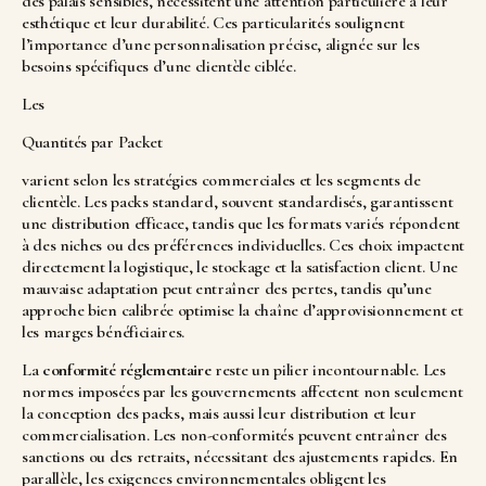
des palais sensibles, nécessitent une attention particulière à leur
esthétique et leur durabilité. Ces particularités soulignent
l’importance d’une personnalisation précise, alignée sur les
besoins spécifiques d’une clientèle ciblée.
Les
Quantités par Packet
varient selon les stratégies commerciales et les segments de
clientèle. Les packs standard, souvent standardisés, garantissent
une distribution efficace, tandis que les formats variés répondent
à des niches ou des préférences individuelles. Ces choix impactent
directement la logistique, le stockage et la satisfaction client. Une
mauvaise adaptation peut entraîner des pertes, tandis qu’une
approche bien calibrée optimise la chaîne d’approvisionnement et
les marges bénéficiaires.
La
conformité réglementaire
reste un pilier incontournable. Les
normes imposées par les gouvernements affectent non seulement
la conception des packs, mais aussi leur distribution et leur
commercialisation. Les non-conformités peuvent entraîner des
sanctions ou des retraits, nécessitant des ajustements rapides. En
parallèle, les exigences environnementales obligent les