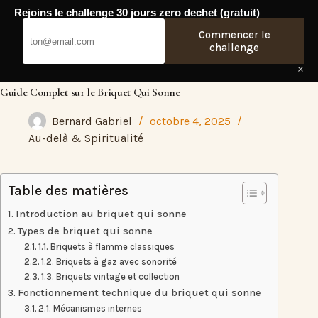
Passer
Rejoins le challenge 30 jours zero dechet (gratuit)
au
Fresh Web
contenu
Commencer le
challenge
×
Guide Complet sur le Briquet Qui Sonne
Bernard Gabriel
octobre 4, 2025
Au-delà & Spiritualité
Table des matières
Introduction au briquet qui sonne
Types de briquet qui sonne
1.1. Briquets à flamme classiques
1.2. Briquets à gaz avec sonorité
1.3. Briquets vintage et collection
Fonctionnement technique du briquet qui sonne
2.1. Mécanismes internes