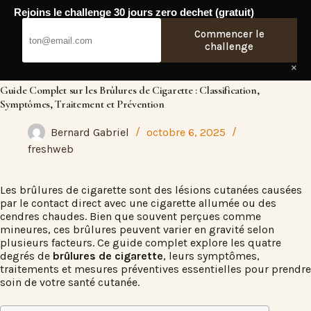
Passer
Rejoins le challenge 30 jours zero dechet (gratuit)
au
Fresh Web
contenu
Commencer le
challenge
×
Guide Complet sur les Brûlures de Cigarette : Classification,
Symptômes, Traitement et Prévention
Bernard Gabriel
octobre 6, 2025
freshweb
Les
brûlures de cigarette
sont des lésions cutanées causées
par le contact direct avec une cigarette allumée ou des
cendres chaudes. Bien que souvent perçues comme
mineures, ces brûlures peuvent varier en gravité selon
plusieurs facteurs. Ce guide complet explore les quatre
degrés de
brûlures de cigarette
, leurs symptômes,
traitements et mesures préventives essentielles pour prendre
soin de votre santé cutanée.