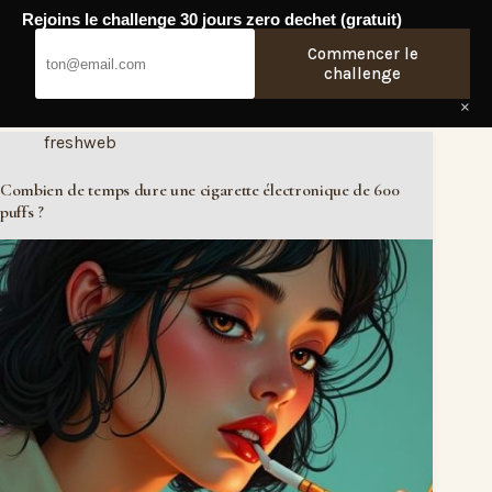
Passer
Rejoins le challenge 30 jours zero dechet (gratuit)
au
Fresh Web
contenu
Commencer le
challenge
×
freshweb
Combien de temps dure une cigarette électronique de 600
puffs ?