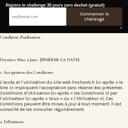
Passer
Rejoins le challenge 30 jours zero dechet (gratuit)
au
Fresh Web
contenu
Commencer le
challenge
×
Condition d’utilisation
Dernière Mise à Jour : [INSÉRER LA DATE]
1. Acceptation des Conditions
L’accès et l’utilisation du site web
freshweb.fr
(ci-après « le
Site ») impliquent l’acceptation sans réserve des présentes
Conditions d’Utilisation (ci-après « les Conditions ») par
l’utilisateur (ci-après « Vous » ou « l’Utilisateur »). Ces
Conditions peuvent être mises à jour à tout moment. Il est
conseillé de les consulter régulièrement.
2. Définitions